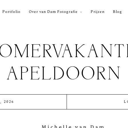
Portfolio
Over van Dam Fotografie
Prijzen
Blog
OMERVAKANT
APELDOORN
, 2026
L
Michelle van Dam